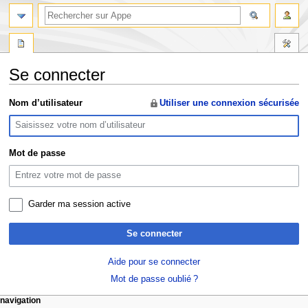
rechercher
Se connecter
Aller
Aller
Nom d’utilisateur
Utiliser une connexion sécurisée
à
à
la
la
navigation
recherche
Mot de passe
Garder ma session active
Se connecter
Aide pour se connecter
Mot de passe oublié ?
M
actions de la page
outils personnels
navigation