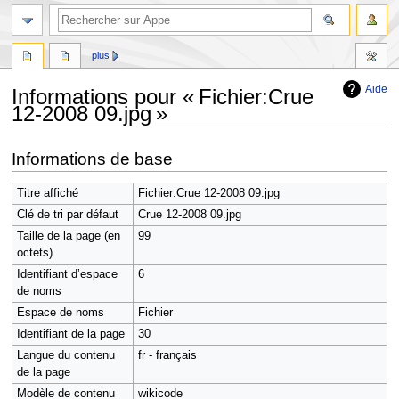
rechercher
plus
Aide
Informations pour « Fichier:Crue
12-2008 09.jpg »
Aller
Aller
Informations de base
à
à
la
la
Titre affiché
Fichier:Crue 12-2008 09.jpg
navigation
recherche
Clé de tri par défaut
Crue 12-2008 09.jpg
Taille de la page (en
99
octets)
Identifiant dʼespace
6
de noms
Espace de noms
Fichier
Identifiant de la page
30
Langue du contenu
fr - français
de la page
Modèle de contenu
wikicode